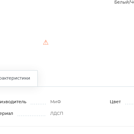
Белый/Ч
⚠
рактеристики
изводитель
МиФ
Цвет
ериал
ЛДСП