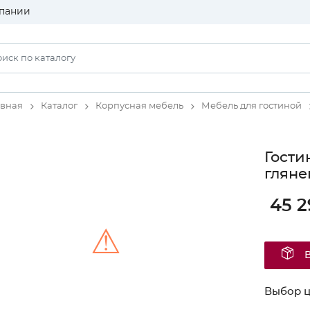
пании
авная
Каталог
Корпусная мебель
Мебель для гостиной
Гости
гляне
45 2
⚠
Unable to load the image!
Выбор ц