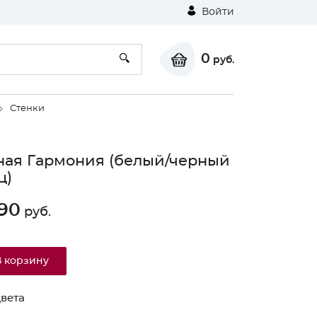
Войти
0
руб.
Стенки
ная Гармония (белый/черный
ц)
90
руб.
В корзину
вета