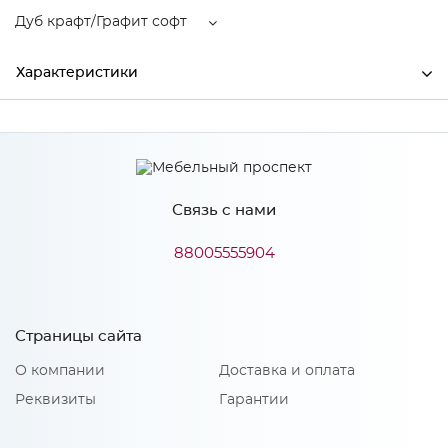
Дуб крафт/Графит софт
Характеристики
Производитель
МиФ
Цвет
Дуб крафт/Графит софт
Связь с нами
Материал
ЛДСП
88005555904
Особенности
Страницы сайта
Количество упаковок: 5
Материал 2: МДФ
О компании
Доставка и оплата
Реквизиты
Гарантии