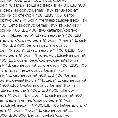
хний 400L, ШВ 400L (nour/корпус
ухня "Сиэль Ян": Шкаф верхний 400, ШВ 400
ый серый/корпус белый)
Кухня "Витория":
хний со стеклом 400, ШВС 400 (бетон
орпус белый)
Кухня "Хелмер": Шкаф верхний
400 (бетон/корпус белый)
Кухня "Хелмер":
хний 400, ШВ 400 (дуб кальяри/корпус
ухня "Идеалиста": Шкаф верхний 400, ШВ
енд силк/корпус белый)
Кухня "Лиана": Шкаф
400, ШВ 400 (бетон графит/корпус
ухня "Маори": Шкаф верхний 400R, ШВ 400R
рпус белый)
Кухня "Палермо": Шкаф верхний
400 (Дуб остин беж/корпус белый)
Кухня
-М":Шкаф верхний со стеклом 400, ШВС 400
пучино глянец/корпус белый)
Кухня
-М": Шкаф верхний 400, ШВ 400 (белый
орпус белый)
Кухня "Моцарт": Шкаф верхний
 400 (Дуб бурбон/корпус белый)
Кухня
 Шкаф верхний 400L, ШВ 400L (blanco/
белый)
Кухня "Витория": Шкаф верхний 400,
антрацит глянец/корпус белый)
Кухня
н": Шкаф верхний 400, ШВ 400 (айленд силк/
белый)
Кухня "Лофт": Шкаф верхний со
300, ШВС 300 (Бетон графит/корпус