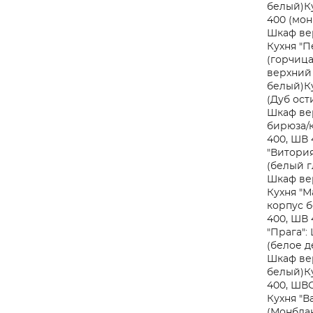
белый)
К
400 (мон
Шкаф вер
Кухня "П
(горчица
верхний 
белый)
К
(Дуб ост
Шкаф вер
бирюза/
400, ШВ 
"Витория
(белый г
Шкаф вер
Кухня "М
корпус 
400, ШВ 
"Прага":
(белое д
Шкаф вер
белый)
К
400, ШВС
Кухня "В
(Монбла