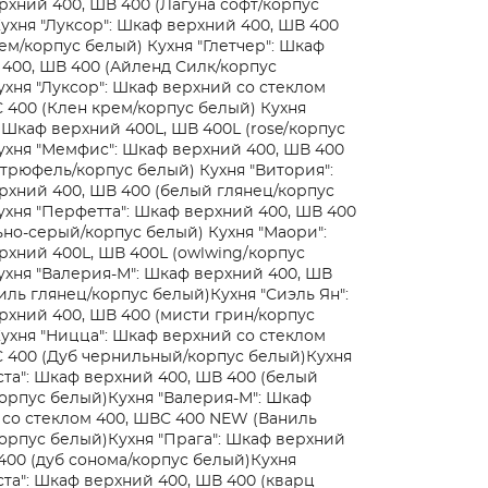
хний 400, ШВ 400 (Лагуна софт/корпус
ухня "Луксор": Шкаф верхний 400, ШВ 400
рем/корпус белый)
Кухня "Глетчер": Шкаф
400, ШВ 400 (Айленд Силк/корпус
ухня "Луксор": Шкаф верхний со стеклом
 400 (Клен крем/корпус белый)
Кухня
 Шкаф верхний 400L, ШВ 400L (rose/корпус
ухня "Мемфис": Шкаф верхний 400, ШВ 400
 трюфель/корпус белый)
Кухня "Витория":
хний 400, ШВ 400 (белый глянец/корпус
ухня "Перфетта": Шкаф верхний 400, ШВ 400
ьно-серый/корпус белый)
Кухня "Маори":
хний 400L, ШВ 400L (owlwing/корпус
ухня "Валерия-М": Шкаф верхний 400, ШВ
иль глянец/корпус белый)
Кухня "Сиэль Ян":
хний 400, ШВ 400 (мисти грин/корпус
ухня "Ницца": Шкаф верхний со стеклом
 400 (Дуб чернильный/корпус белый)
Кухня
та": Шкаф верхний 400, ШВ 400 (белый
орпус белый)
Кухня "Валерия-М": Шкаф
со стеклом 400, ШВС 400 NEW (Ваниль
орпус белый)
Кухня "Прага": Шкаф верхний
400 (дуб сонома/корпус белый)
Кухня
та": Шкаф верхний 400, ШВ 400 (кварц