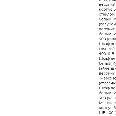
верхний 
корпус 
стеклом 
белый)
К
(голубой
верхний 
белый)
К
400 (айл
Шкаф вер
глянец/к
400, ШВ 
Шкаф вер
белый)
К
(айленд 
верхний 
"Мемфис"
(атласн
Шкаф вер
белый)
К
400 (каш
М": Шкаф
корпус 
ШВ 400 