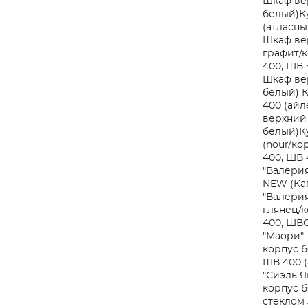
Шкаф вер
белый)
К
(атласн
Шкаф вер
графит/к
400, ШВ 
Шкаф вер
белый)
К
400 (айл
верхний 
белый)
К
(nour/ко
400, ШВ 
"Валерия
NEW (Ка
"Валерия
глянец/к
400, ШВС
"Маори":
корпус 
ШВ 400 (
"Сиэль Я
корпус 
стеклом 