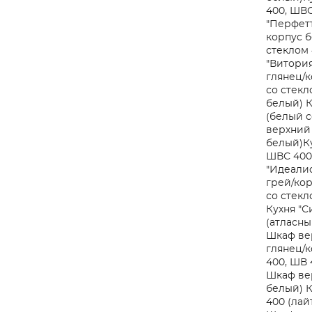
400, ШВС
"Перфетт
корпус 
стеклом 
"Витория
глянец/к
со стекл
белый)
К
(белый 
верхний 
белый)
К
ШВС 400
"Идеалис
грей/кор
со стекл
Кухня "С
(атласн
Шкаф вер
глянец/к
400, ШВ 
Шкаф вер
белый)
К
400 (лай