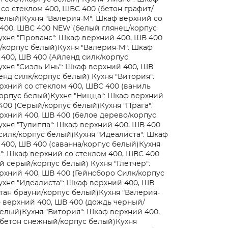
со стеклом 400, ШВС 400 (бетон графит/
белый)
Кухня "Валерия-М": Шкаф верхний со
400, ШВС 400 NEW (белый глянец/корпус
ухня "Прованс": Шкаф верхний 400, ШВ 400
/корпус белый)
Кухня "Валерия-М": Шкаф
400, ШВ 400 (Айленд силк/корпус
ухня "Сиэль Инь": Шкаф верхний 400, ШВ
енд силк/корпус белый)
Кухня "Витория":
хний со стеклом 400, ШВС 400 (ваниль
орпус белый)
Кухня "Ницца": Шкаф верхний
400 (Серый/корпус белый)
Кухня "Прага":
хний 400, ШВ 400 (белое дерево/корпус
ухня "Тулиппа": Шкаф верхний 400, ШВ 400
силк/корпус белый)
Кухня "Идеалиста": Шкаф
400, ШВ 400 (саванна/корпус белый)
Кухня
: Шкаф верхний со стеклом 400, ШВС 400
ый серый/корпус белый)
Кухня "Глетчер":
хний 400, ШВ 400 (Гейнсборо Силк/корпус
ухня "Идеалиста": Шкаф верхний 400, ШВ
тан брауни/корпус белый)
Кухня "Валерия-
 верхний 400, ШВ 400 (дождь черный/
белый)
Кухня "Витория": Шкаф верхний 400,
(бетон снежный/корпус белый)
Кухня