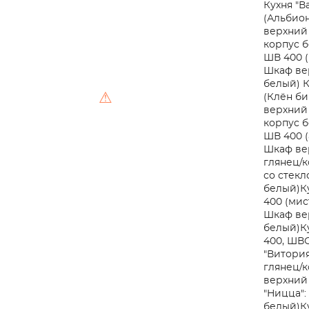
Кухня "В
(Альбио
верхний 
корпус 
ШВ 400 
Шкаф вер
белый)
К
⚠
(Клён б
верхний 
корпус 
ШВ 400 (
Шкаф вер
глянец/к
со стекл
белый)
К
400 (мис
Шкаф вер
белый)
К
400, ШВС
"Витория
глянец/к
верхний 
"Ницца":
белый)
К